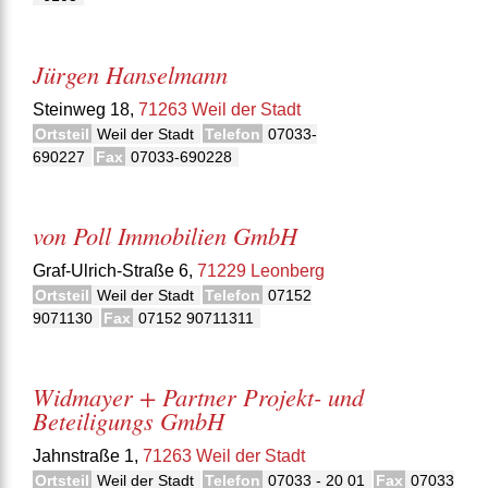
Jürgen Hanselmann
Steinweg 18,
71263 Weil der Stadt
Ortsteil
Weil der Stadt
Telefon
07033-
690227
Fax
07033-690228
von Poll Immobilien GmbH
Graf-Ulrich-Straße 6,
71229 Leonberg
Ortsteil
Weil der Stadt
Telefon
07152
9071130
Fax
07152 90711311
Widmayer + Partner Projekt- und
Beteiligungs GmbH
Jahnstraße 1,
71263 Weil der Stadt
Ortsteil
Weil der Stadt
Telefon
07033 - 20 01
Fax
07033