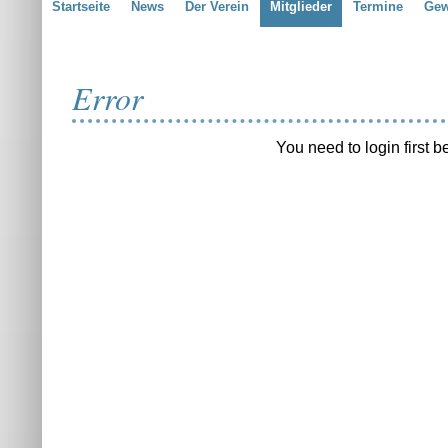
Startseite
News
Der Verein
Mitglieder
Termine
Gew
Error
You need to login first b