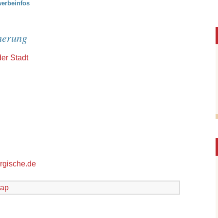
erbeinfos
herung
er Stadt
rgische.de
ap