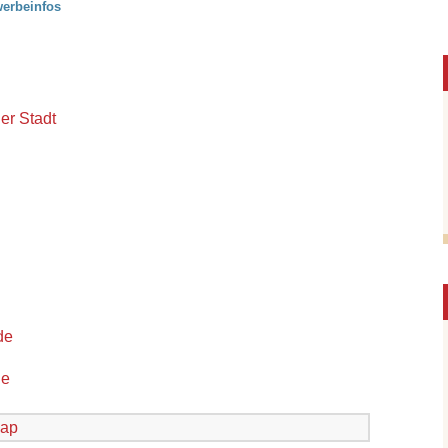
erbeinfos
er Stadt
de
de
ap